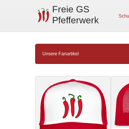
Skip to main navigation
Skip to main content
Skip to page footer
Freie GS
Schu
Pfefferwerk
Unsere Fanartikel